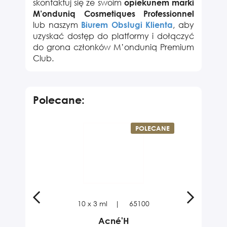
skontaktuj się ze swoim
opiekunem marki
M’onduniq Cosmetiques Professionnel
lub naszym
, aby
Biurem Obsługi Klienta
uzyskać dostęp do platformy i dołączyć
do grona członków M’onduniq Premium
Club.
Polecane:
POLECANE
10 x 3 ml
65100
Acné'H