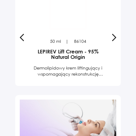
50 ml
86104
LEPIREV Lift Cream - 95%
LE
Natural Origin
Dermolipidowy krem liftingujący i
De
wspomagający rekonstrukcję
barierową