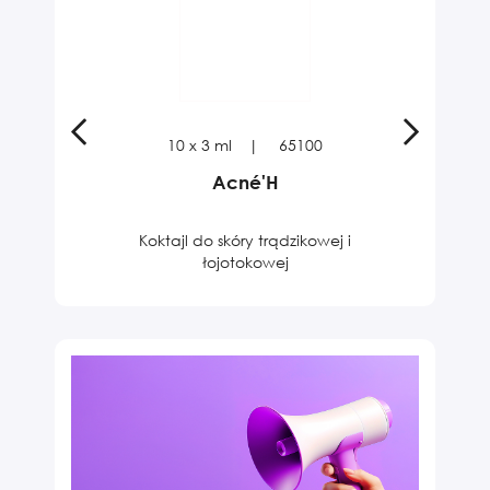
10 x 3 ml
65100
Acné'H
Koktajl do skóry trądzikowej i
Fun
łojotokowej
sk